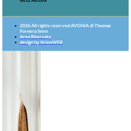
2026 All rights reserved AVONIA di Thomas
Fornera Senn​
Area Riservata
design by ticinoWEB