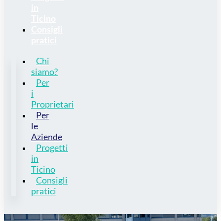
in
Ticino
Consigli
pratici
Chi
siamo?
Per
i
Proprietari
Per
le
Aziende
Progetti
in
Ticino
Consigli
pratici